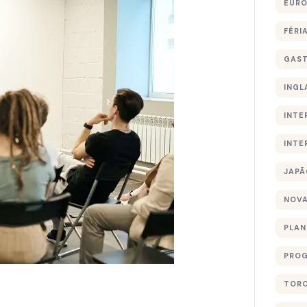
EURO
FÉRI
GAS
INGL
INTE
INTE
JAPÃ
NOVA
PLA
PROG
TOR