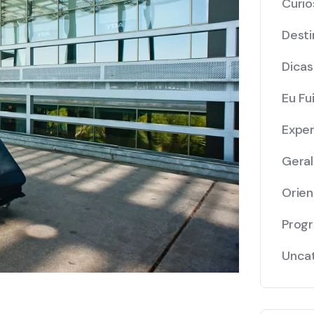
Curio
Desti
Dicas
Eu Fui
Exper
Geral
Orie
Prog
Unca