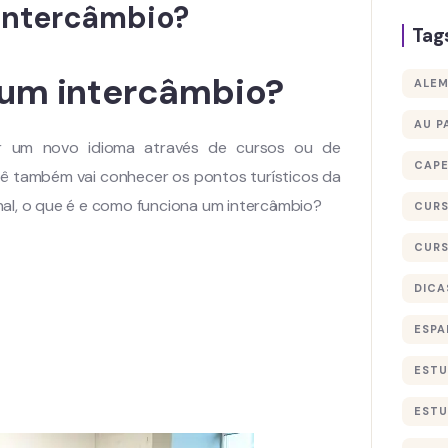
intercâmbio?
Tag
 um intercâmbio?
ALE
AU P
r um novo idioma através de cursos ou de
CAP
cê também vai conhecer os pontos turísticos da
final, o que é e como funciona um intercâmbio?
CURS
CURS
DICA
ESPA
ESTU
ESTU