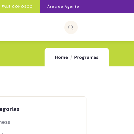
FALE CONOSCO
Área do Agente
Home
Programas
egorias
ness