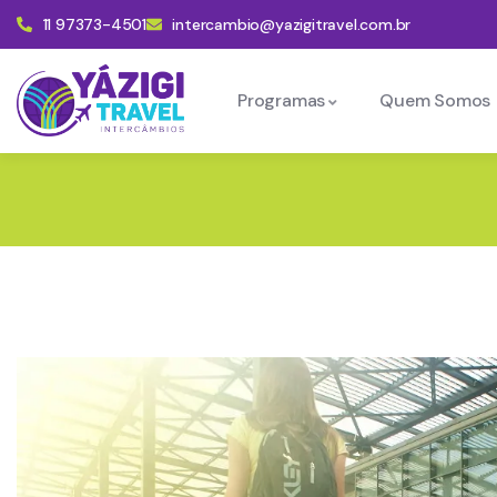
11 97373-4501
intercambio@yazigitravel.com.br
Programas
Quem Somos