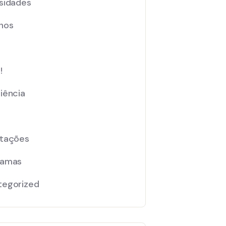
sidades
nos
!
iência
ntações
ramas
tegorized