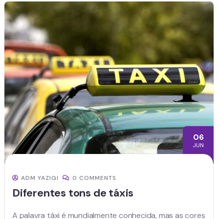
06
JUN
ADM YAZIGI
0 COMMENTS
Diferentes tons de táxis
A palavra táxi é mundialmente conhecida, mas as cores