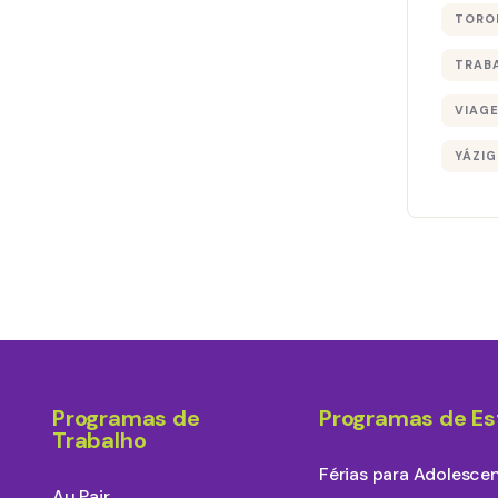
TORO
TRAB
VIAG
YÁZIG
Programas de
Programas de E
Trabalho
Férias para Adolesce
Au Pair