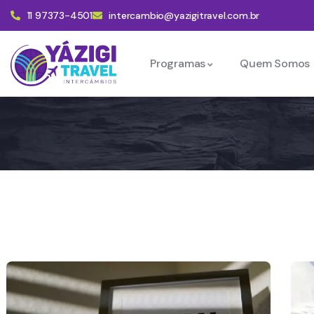
11 97373-4501
intercambio@yazigitravel.com.br
Programas
Quem Somos
Intercâmbio No Can