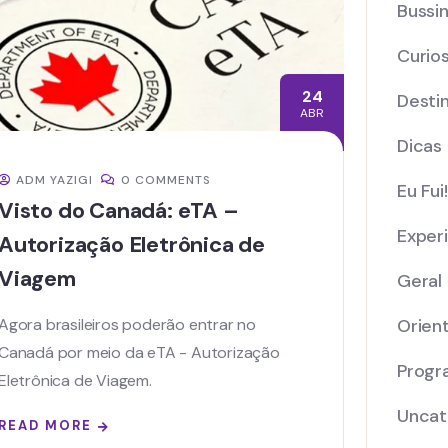
Bussi
Curio
24
Desti
ABR
Dicas
ADM YAZIGI
0 COMMENTS
Eu Fui!
Visto do Canadá: eTA –
Exper
Autorização Eletrônica de
Viagem
Geral
Orien
Agora brasileiros poderão entrar no
Canadá por meio da eTA - Autorização
Progr
Eletrônica de Viagem.
Uncat
READ MORE