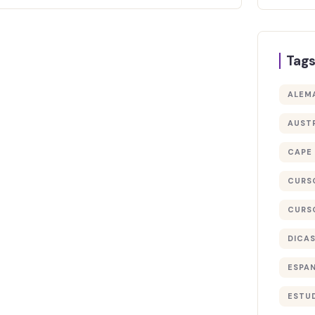
Tag
ALEM
AUST
CAPE
CURS
CURS
DICA
ESPA
ESTU