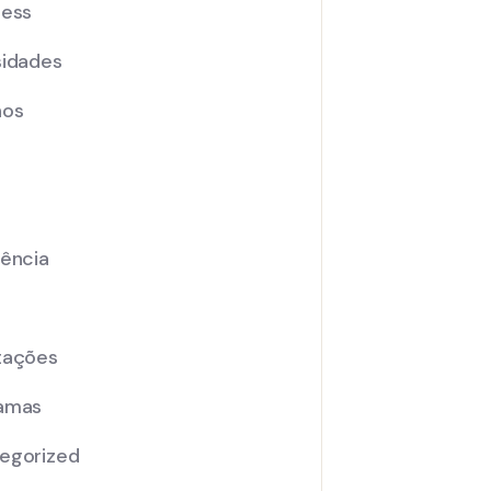
ness
sidades
nos
iência
tações
amas
egorized