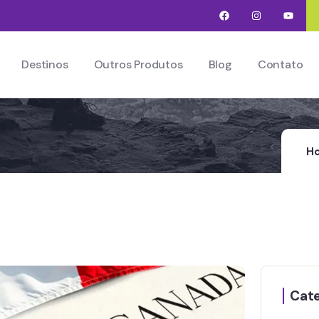
Destinos
Outros Produtos
Blog
Contato
adá
H
Cate