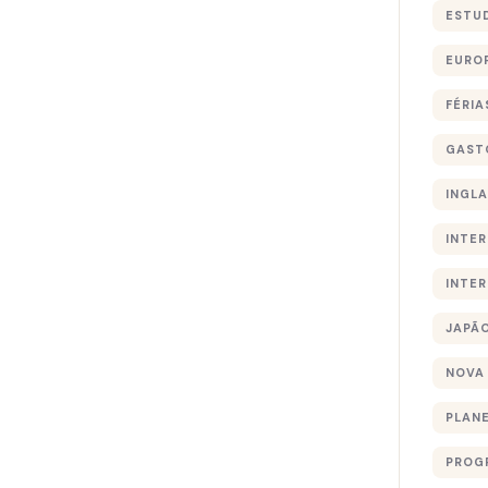
ESTU
EURO
FÉRIA
GAST
INGL
INTE
INTE
JAPÃ
NOVA
PLAN
PROG