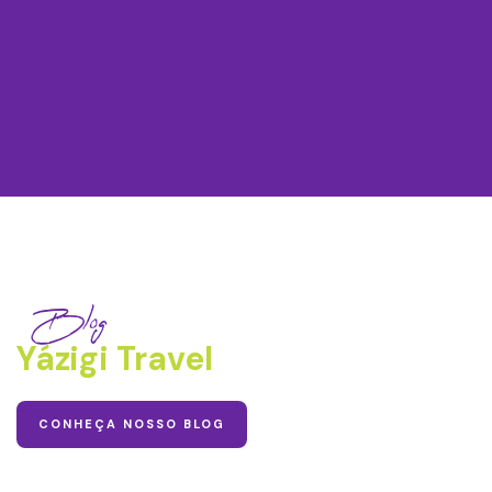
Blog
Yázigi Travel
CONHEÇA NOSSO BLOG
05
MAIO