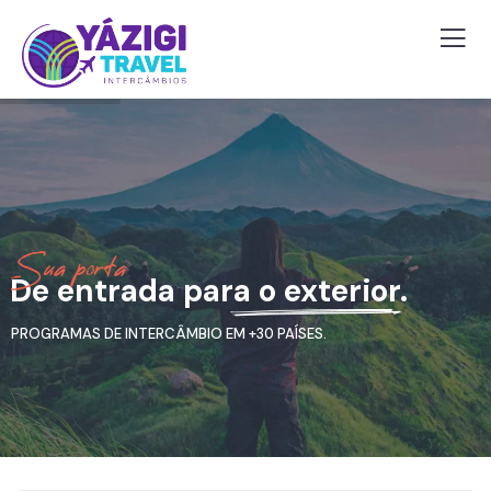
S
u
a
p
o
r
t
a
De entrada para o exterior.
PROGRAMAS DE INTERCÂMBIO EM +30 PAÍSES.