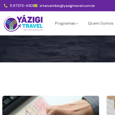
11 97373-4501
intercambio@yazigitravel.com.br
Programas
Quem Somos
Trabalho No Exterior