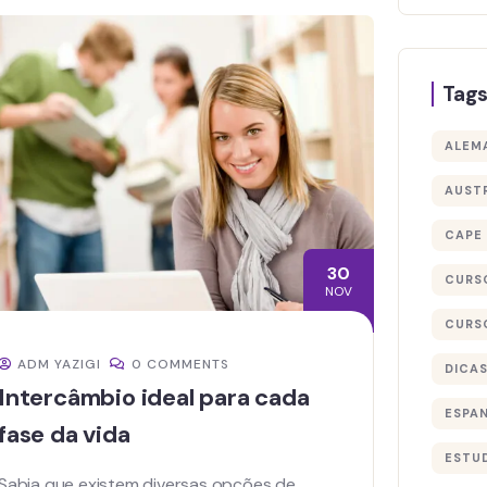
Tag
ALEM
AUST
CAPE
30
CURS
NOV
CURS
ADM YAZIGI
0 COMMENTS
DICA
Intercâmbio ideal para cada
ESPA
fase da vida
ESTU
Sabia que existem diversas opções de