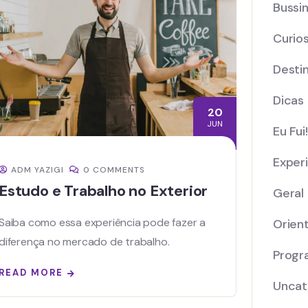
Bussi
Curio
Desti
Dicas
20
JUN
Eu Fui!
Exper
ADM YAZIGI
0 COMMENTS
Estudo e Trabalho no Exterior
Geral
Saiba como essa experiência pode fazer a
Orien
diferença no mercado de trabalho.
Progr
READ MORE
Uncat