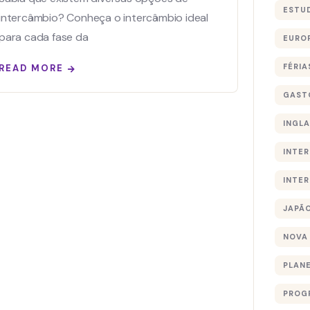
ESTU
intercâmbio? Conheça o intercâmbio ideal
para cada fase da
EURO
FÉRIA
READ MORE
GAST
INGL
INTE
INTE
JAPÃ
NOVA
PLAN
PROG