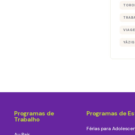
TORO
TRAB
VIAG
YÁZIG
Programas de
Programas de E
Trabalho
Férias para Adolesce
Au Pair