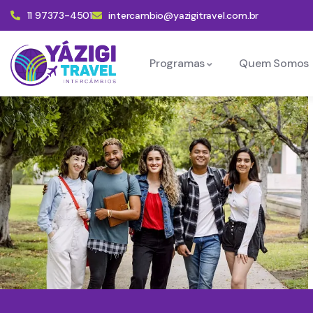
11 97373-4501
intercambio@yazigitravel.com.br
Programas
Quem Somos