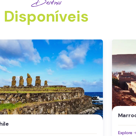
Destinos
Disponíveis
arrocos
Alema
plore
Explore