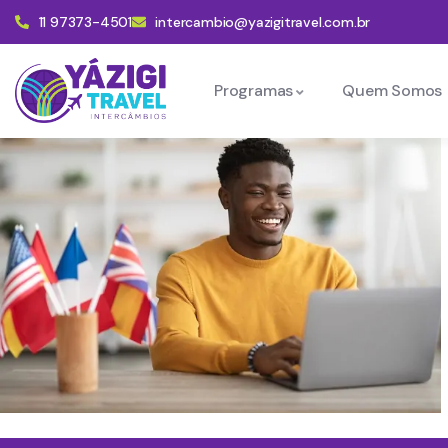
11 97373-4501
intercambio@yazigitravel.com.br
Programas
Quem Somos