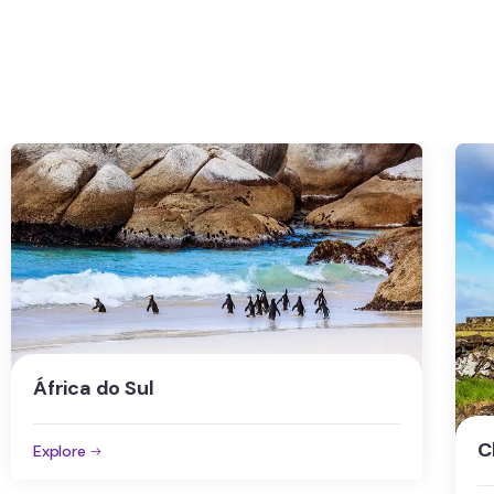
M
Chile
Ex