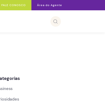
FALE CONOSCO
Área do Agente
ategorias
ssiness
riosidades