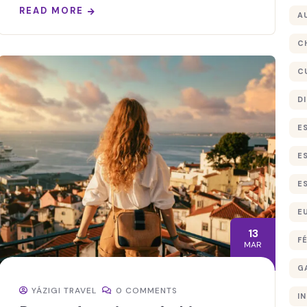
READ MORE
A
C
C
D
E
E
E
E
13
F
MAR
G
YÁZIGI TRAVEL
0 COMMENTS
I