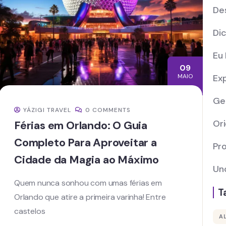
De
Di
Eu 
09
Ex
MAIO
Ge
YÁZIGI TRAVEL
0 COMMENTS
Or
Férias em Orlando: O Guia
Completo Para Aproveitar a
Pr
Cidade da Magia ao Máximo
Un
Quem nunca sonhou com umas férias em
T
Orlando que atire a primeira varinha! Entre
castelos
A