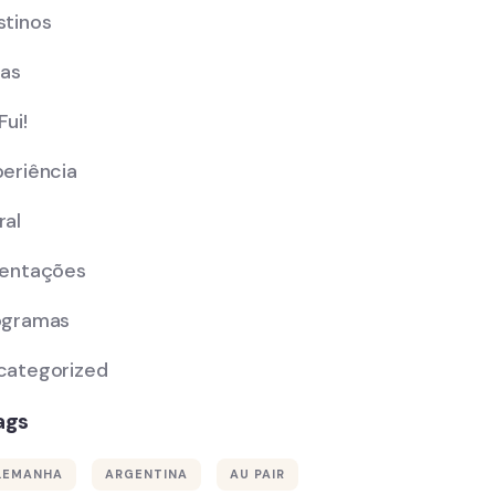
stinos
cas
Fui!
periência
ral
ientações
ogramas
categorized
ags
LEMANHA
ARGENTINA
AU PAIR