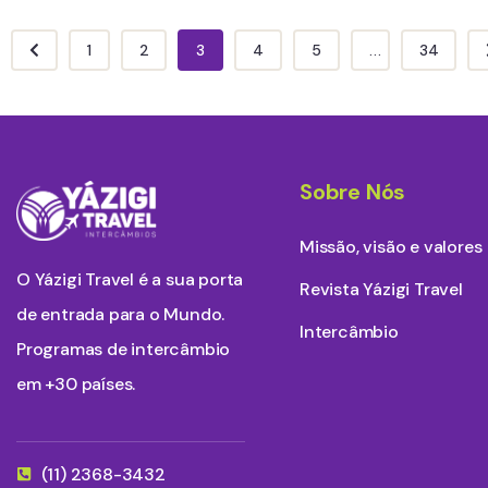
1
2
3
4
5
...
34
Sobre Nós
Missão, visão e valores
O Yázigi Travel é a sua porta
Revista Yázigi Travel
de entrada para o Mundo.
Intercâmbio
Programas de intercâmbio
em +30 países.
(11) 2368-3432