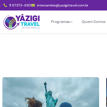
11 97373-4501
intercambio@yazigitravel.com.br
Programas
Quem Somos