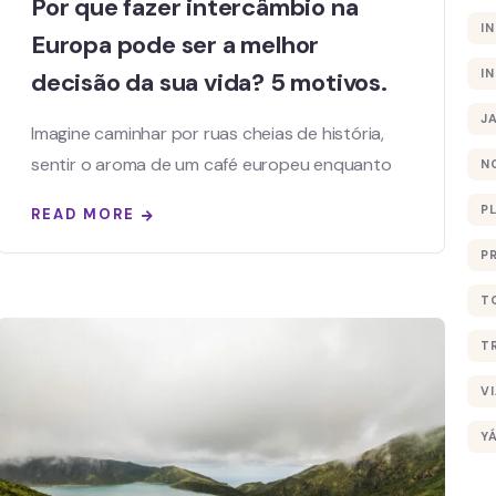
Por que fazer intercâmbio na
I
Europa pode ser a melhor
I
decisão da sua vida? 5 motivos.
J
Imagine caminhar por ruas cheias de história,
sentir o aroma de um café europeu enquanto
N
P
READ MORE
P
T
T
V
Y