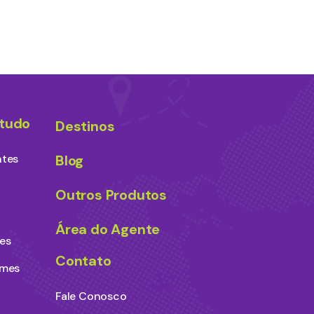
studo
Destinos
ntes
Blog
Outros Produtos
Área do Agente
es
Contato
ames
Fale Conosco