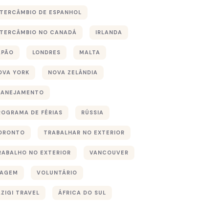
NTERCÂMBIO DE ESPANHOL
NTERCÂMBIO NO CANADÁ
IRLANDA
APÃO
LONDRES
MALTA
OVA YORK
NOVA ZELÂNDIA
LANEJAMENTO
ROGRAMA DE FÉRIAS
RÚSSIA
ORONTO
TRABALHAR NO EXTERIOR
RABALHO NO EXTERIOR
VANCOUVER
IAGEM
VOLUNTÁRIO
ÁZIGI TRAVEL
ÁFRICA DO SUL