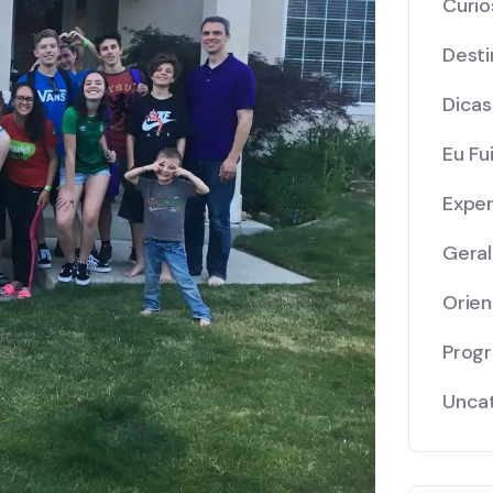
Curio
Desti
Dicas
Eu Fui
Exper
Geral
Orie
Prog
Unca