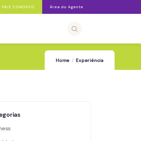
FALE CONOSCO
Área do Agente
Home
Experiência
egorias
ness