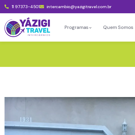
11 97373-4501
intercambio@yazigitravel.com.br
Programas
Quem Somos