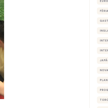
EURO
FÉRI
GAS
INGL
INTE
INTE
JAPÃ
NOVA
PLA
PROG
TOR