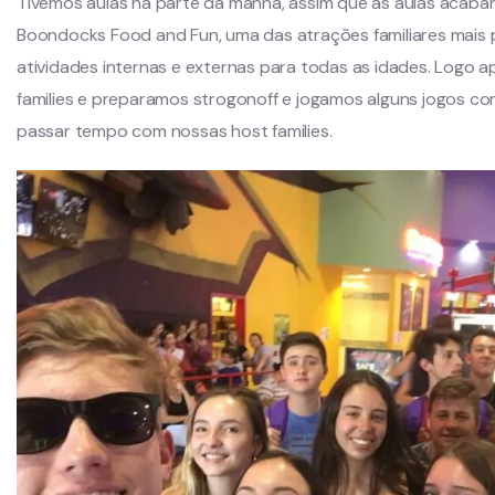
Tivemos aulas na parte da manhã, assim que as aulas acab
Boondocks Food and Fun, uma das atrações familiares mais p
atividades internas e externas para todas as idades. Logo 
families e preparamos strogonoff e jogamos alguns jogos co
passar tempo com nossas host families.