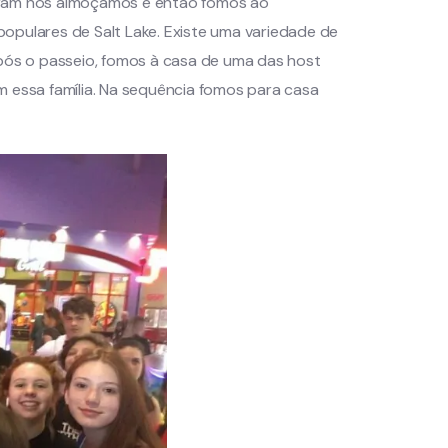
aram nós almoçamos e então fomos ao
opulares de Salt Lake. Existe uma variedade de
após o passeio, fomos à casa de uma das host
m essa família. Na sequência fomos para casa