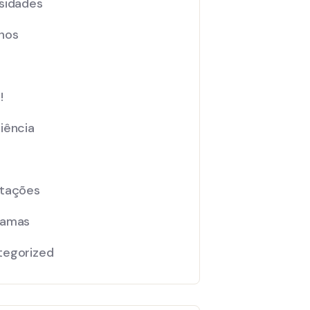
sidades
nos
!
iência
ntações
ramas
tegorized