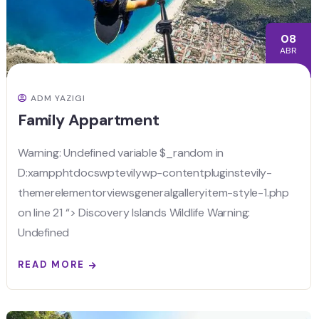
08
ABR
ADM YAZIGI
Family Appartment
Warning: Undefined variable $_random in
D:xampphtdocswptevilywp-contentpluginstevily-
themerelementorviewsgeneralgalleryitem-style-1.php
on line 21 “> Discovery Islands Wildlife Warning:
Undefined
READ MORE