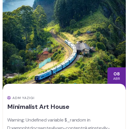
08
ABR
ADM YAZIGI
Minimalist Art House
Warning: Undefined variable $_random in
D:xampphtdocswptevilywp-contentpluginstevily-