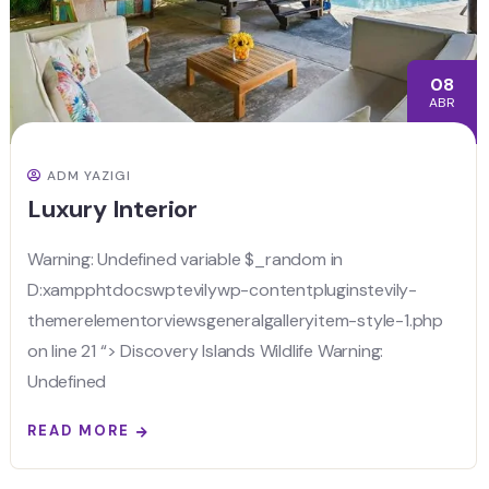
08
ABR
ADM YAZIGI
Luxury Interior
Warning: Undefined variable $_random in
D:xampphtdocswptevilywp-contentpluginstevily-
themerelementorviewsgeneralgalleryitem-style-1.php
on line 21 “> Discovery Islands Wildlife Warning:
Undefined
READ MORE