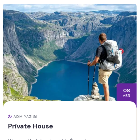
08
ABR
ADM YAZIGI
Private House