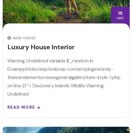
15
ABR
ADM YAZIGI
Luxury House Interior
Warning: Undefined variable $_random in
D:xampphtdocswptevilywp-contentpluginstevily-
themerelementorviewsgeneralgalleryitem-style-1.php
on line 21 “> Discovery Islands Wildlife Warning:
Undefined
READ MORE