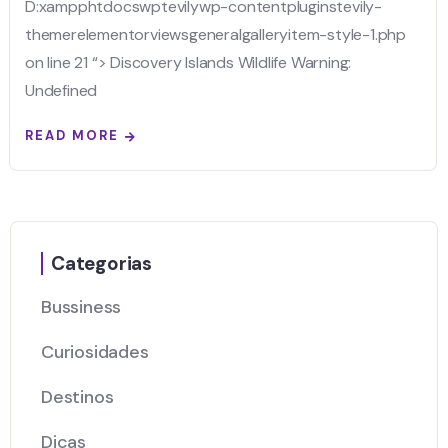
D:xampphtdocswptevilywp-contentpluginstevily-
themerelementorviewsgeneralgalleryitem-style-1.php
on line 21 “> Discovery Islands Wildlife Warning:
Undefined
READ MORE
Categorias
Bussiness
Curiosidades
Destinos
Dicas