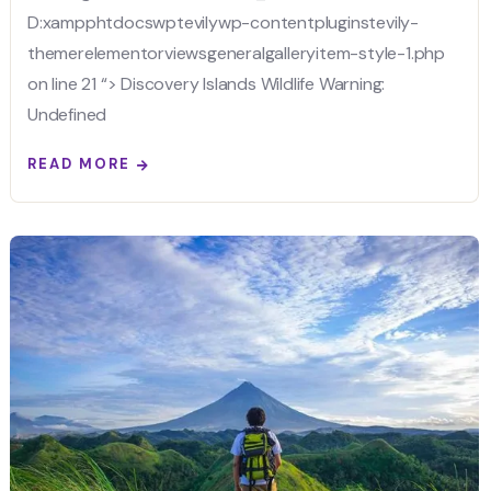
D:xampphtdocswptevilywp-contentpluginstevily-
themerelementorviewsgeneralgalleryitem-style-1.php
on line 21 “> Discovery Islands Wildlife Warning:
Undefined
READ MORE