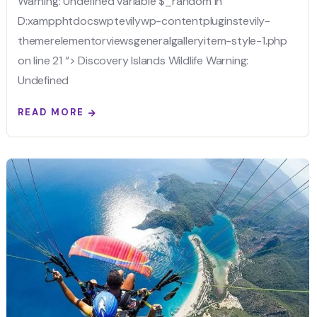
Warning: Undefined variable $_random in
D:xampphtdocswptevilywp-contentpluginstevily-
themerelementorviewsgeneralgalleryitem-style-1.php
on line 21 “> Discovery Islands Wildlife Warning:
Undefined
READ MORE