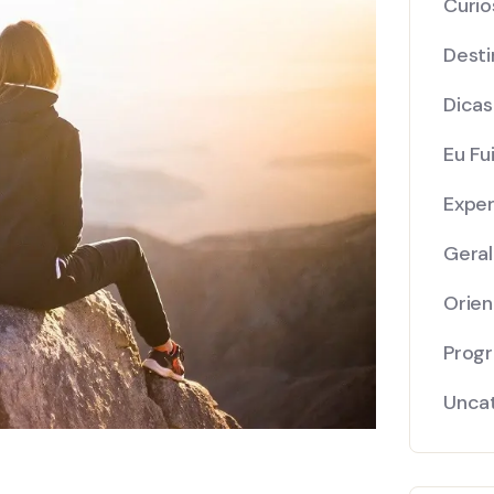
Curio
Desti
Dicas
Eu Fui
Exper
Geral
Orie
Prog
Unca