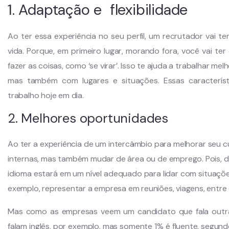
1. Adaptação e flexibilidade
Ao ter essa experiência no seu perfil, um recrutador vai t
vida. Porque, em primeiro lugar, morando fora, você vai t
fazer as coisas, como ‘se virar’. Isso te ajuda a trabalhar me
mas também com lugares e situações. Essas caracterís
trabalho hoje em dia.
2. Melhores oportunidades
Ao ter a experiência de um intercâmbio para melhorar seu c
internas, mas também mudar de área ou de emprego. Pois, d
idioma estará em um nível adequado para lidar com situaç
exemplo, representar a empresa em reuniões, viagens, entre
Mas como as empresas veem um candidato que fala outra 
falam inglês, por exemplo, mas somente 1% é fluente, segund