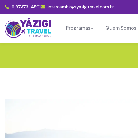
11 97373-4501
intercambio@yazigitravel.com.br
Programas
Quem Somos