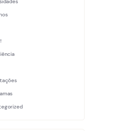
sidades
nos
!
iência
ntações
ramas
tegorized