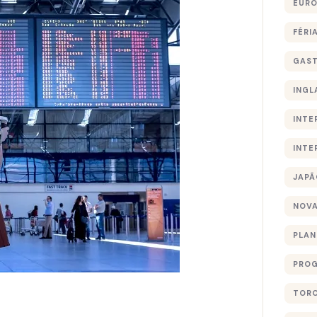
EURO
FÉRI
GAS
INGL
INTE
INTE
JAPÃ
NOVA
PLA
PROG
TOR