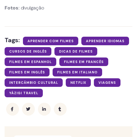
Fotos:
divulgação
Tags:
APRENDER COM FILMES
APRENDER IDIOMAS
CURSOS DE INGLÊS
DICAS DE FILMES
FILMES EM ESPANHOL
FILMES EM FRANCÊS
FILMES EM INGLÊS
FILMES EM ITALIANO
INTERCÂMBIO CULTURAL
NETFLIX
VIAGENS
YÁZIGI TRAVEL