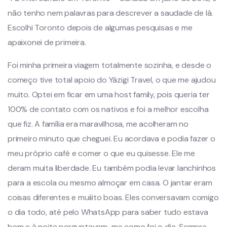
não tenho nem palavras para descrever a saudade de lá.
Escolhi Toronto depois de algumas pesquisas e me
apaixonei de primeira.
Foi minha primeira viagem totalmente sozinha, e desde o
começo tive total apoio do Yázigi Travel, o que me ajudou
muito. Optei em ficar em uma host family, pois queria ter
100% de contato com os nativos e foi a melhor escolha
que fiz. A família era maravilhosa, me acolheram no
primeiro minuto que cheguei. Eu acordava e podia fazer o
meu próprio café e comer o que eu quisesse. Ele me
deram muita liberdade. Eu também podia levar lanchinhos
para a escola ou mesmo almoçar em casa. O jantar eram
coisas diferentes e muiiito boas. Eles conversavam comigo
o dia todo, até pelo WhatsApp para saber tudo estava
bem e à noite perguntavam-me como foi o dia. Sempre