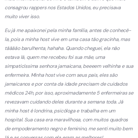
consagrou rappers nos Estados Unidos, eu precisava
muito viver isso.
Eu já me apaixonei pela minha família, antes de conhecê-
la, pois a minha host vive em uma casa tão gracinha, mas
tãããão barulhenta, hahaha. Quando cheguei, ela não
estava lá, quem me recebeu foi sua mãe, uma
simpaticíssima senhora jamaicana, beeeem velhinha e sua
enfermeira. Minha host vive com seus pais, eles são
jamaicanos e por conta da idade precisam de cuidados
médicos 24h, por isso, aproximadamente 5 enfermeiras se
revezavam cuidando deles durante a semana toda. Já
minha host é londrina, psicóloga e trabalha em um
hospital. Sua casa era maravilhosa, com muitos quadros
de empoderamento negro e feminino, me senti muito bem
lá e as conversas com ela eram as melhores!