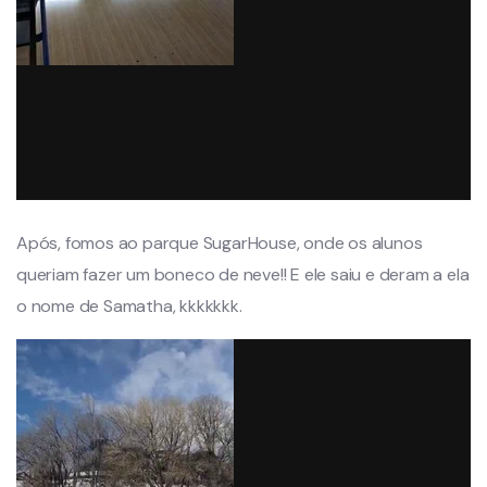
Após, fomos ao parque SugarHouse, onde os alunos
queriam fazer um boneco de neve!! E ele saiu e deram a ela
o nome de Samatha, kkkkkkk.