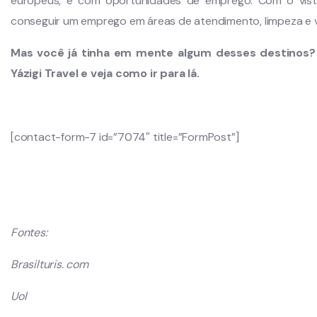
europeus, e com oportunidades de emprego. Com o vist
conseguir um emprego em áreas de atendimento, limpeza e 
Mas você já tinha em mente algum desses destinos?
Yázigi Travel e veja como ir para lá.
[contact-form-7 id=”7074″ title=”FormPost”]
Fontes:
Brasilturis. com
Uol