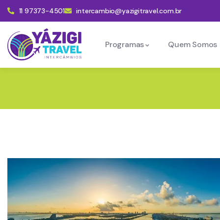
11 97373-4501
intercambio@yazigitravel.com.br
Programas
Quem Somos