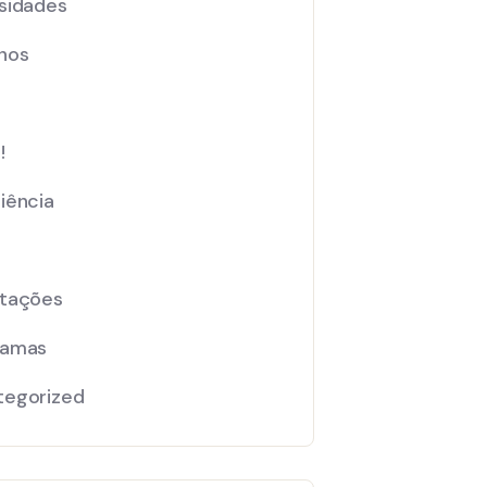
sidades
nos
!
iência
ntações
ramas
tegorized