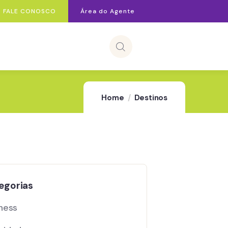
FALE CONOSCO
Área do Agente
Home
Destinos
egorias
ness