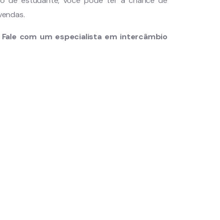
o de estudante, você pode ter a chance de
vendas.
 Fale com um especialista em intercâmbio