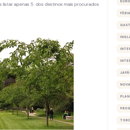
EURO
 listar apenas 5 dos destinos mais procurados
FÉRI
GAS
INGL
INTE
INTE
JAPÃ
NOVA
PLA
PROG
TOR