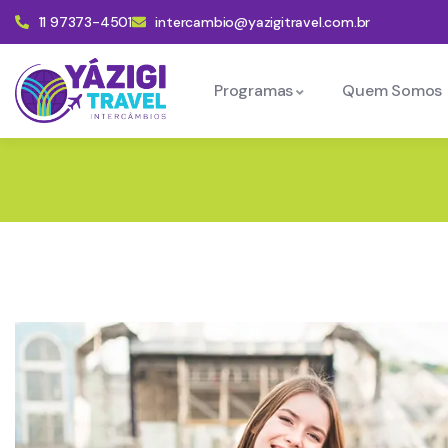
11 97373-4501
intercambio@yazigitravel.com.br
Programas
Quem Somos