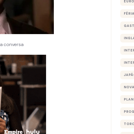
EURO
FÉRI
GAS
INGL
 a conversa
INTE
INTE
JAPÃ
NOVA
PLA
PROG
TOR