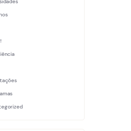
sidades
nos
!
iência
ntações
ramas
tegorized