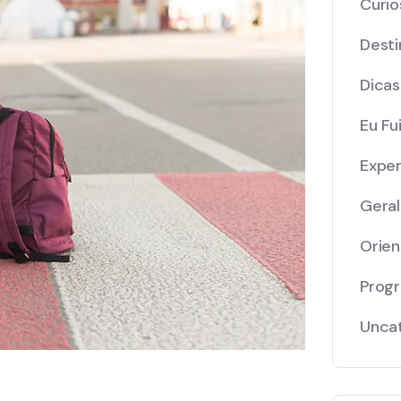
Curio
Desti
Dicas
Eu Fui
Exper
Geral
Orie
Prog
Unca