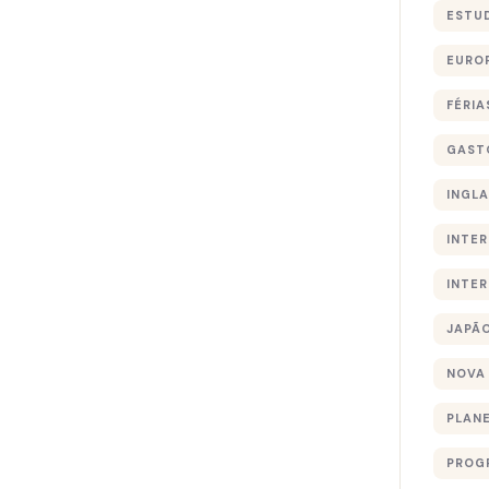
ESTU
EURO
FÉRIA
GAST
INGL
INTE
INTE
JAPÃ
NOVA
PLAN
PROG