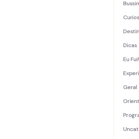
Bussi
Curio
Desti
Dicas
Eu Fui!
Exper
Geral
Orien
Progr
Uncat