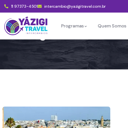
11 97373-4501
intercambio@yazigitravel.com.br
Programas
Quem Somos
Viagem Marrocos