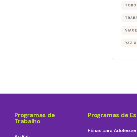
TORO
TRAB
VIAG
YÁZIG
Programas de
Programas de E
Trabalho
Férias para Adolesce
Au Pair