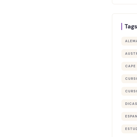
Tag
ALEM
AUST
CAPE
CURS
CURS
DICA
ESPA
ESTU