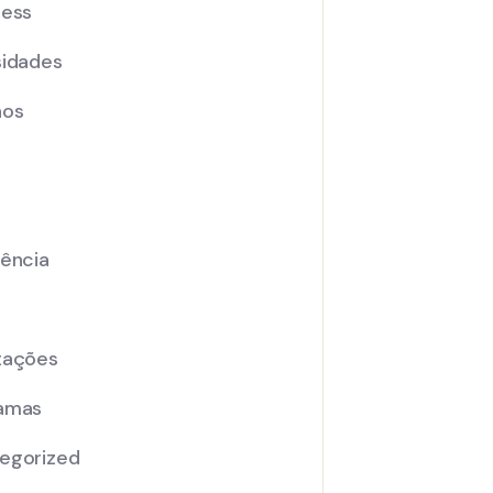
ness
sidades
nos
iência
tações
amas
egorized