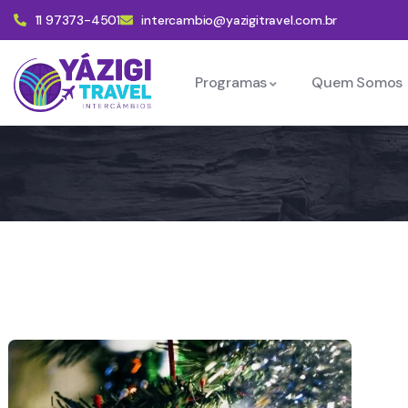
11 97373-4501
intercambio@yazigitravel.com.br
Programas
Quem Somos
Mercados De Natal