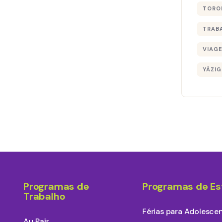
TORO
TRAB
VIAG
YÁZIG
Programas de
Programas de E
Trabalho
Férias para Adolesce
Au Pair