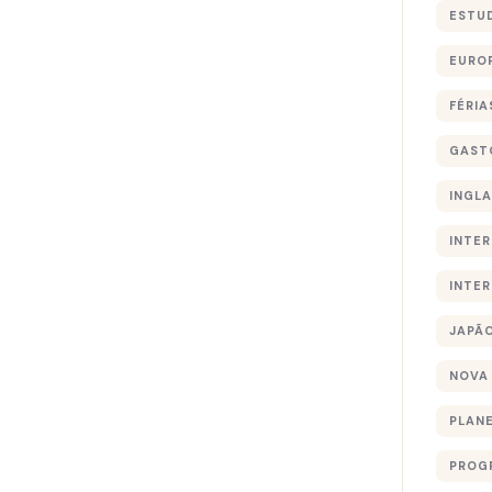
ESTU
EURO
FÉRIA
GAST
INGL
INTE
INTE
JAPÃ
NOVA
PLAN
PROG