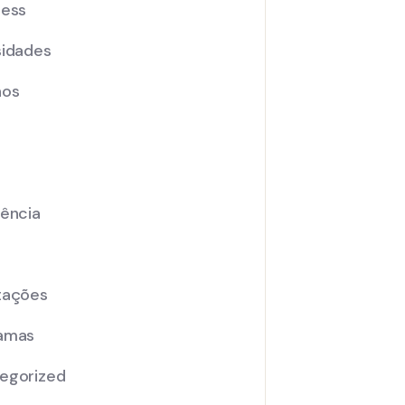
ness
sidades
nos
iência
tações
amas
egorized