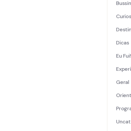
Bussi
Curio
Desti
Dicas
Eu Fui!
Exper
Geral
Orien
Progr
Uncat