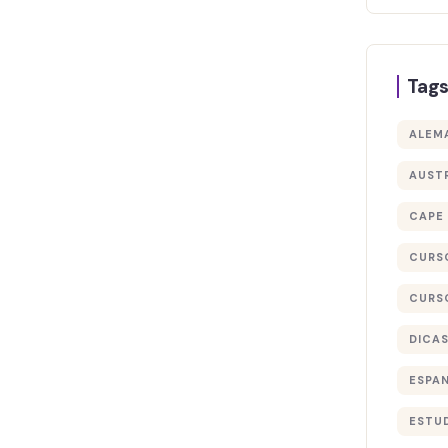
Tag
ALEM
AUST
CAPE
CURS
CURS
DICA
ESPA
ESTU