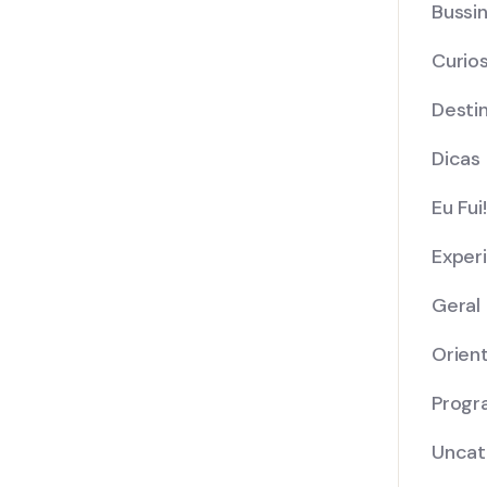
Bussi
Curio
Desti
Dicas
Eu Fui!
Exper
Geral
Orien
Progr
Uncat