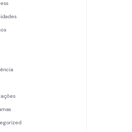
ness
sidades
nos
iência
tações
amas
egorized