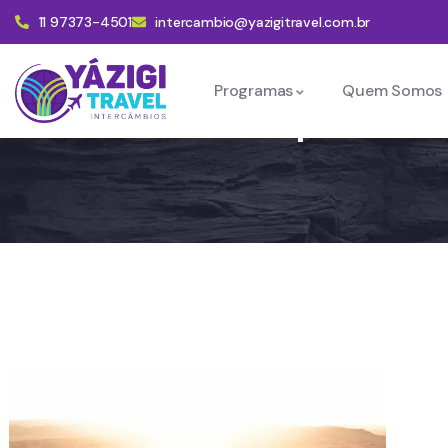
11 97373-4501
intercambio@yazigitravel.com.br
Programas
Quem Somos
Intercambioparaadu