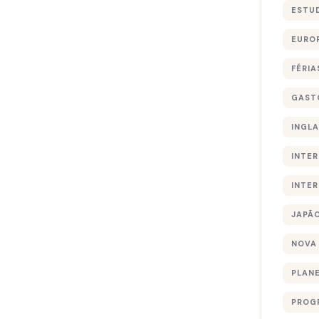
ESTU
EURO
FÉRIA
GAST
INGL
INTE
INTE
JAPÃ
NOVA
PLAN
PROG