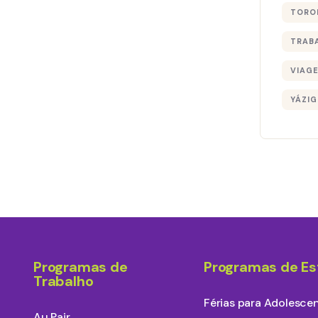
TORO
TRAB
VIAG
YÁZIG
Programas de
Programas de E
Trabalho
Férias para Adolesce
Au Pair