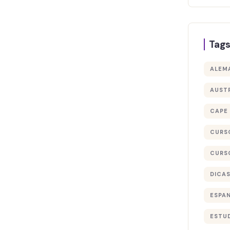
Tag
ALEM
AUST
CAPE
CURS
CURS
DICA
ESPA
ESTU