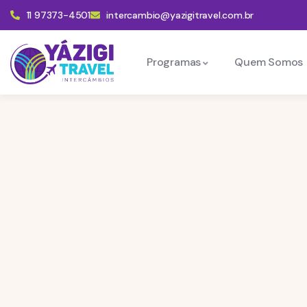
11 97373-4501
intercambio@yazigitravel.com.br
Programas
Quem Somos