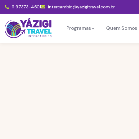
11 97373-4501
intercambio@yazigitravel.com.br
Programas
Quem Somos