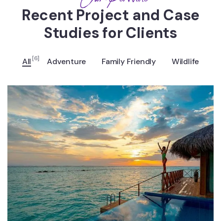
Recent Project and Case
Studies for Clients
[6]
All
Adventure
Family Friendly
Wildlife
ADVENTURE
Luxury Art House