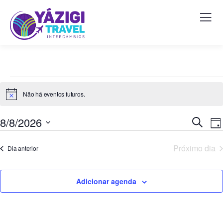
Não há eventos futuros.
Notice
Pesqu
N
8/8/2026
Procura
Dia
d
eventos
e
Selecione
v
naveg
Próximo dia
Dia anterior
a
E
de
data.
visuai
Adicionar agenda
de
Event