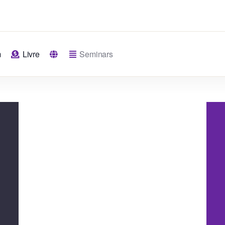
m
Livre
Seminars