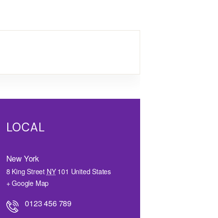
LOCAL
New York
8 King Street
NY
101
United States
+ Google Map
0123 456 789