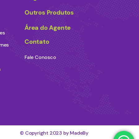
Outros Produtos
Área do Agente
es
Contato
ames
Fale Conosco
a
© Copyright 2023 by MadeBy