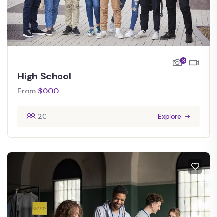
3
High School
From
$
0.00
20
Explore