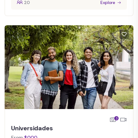
20
Explore
3
Universidades
From
$
0.00