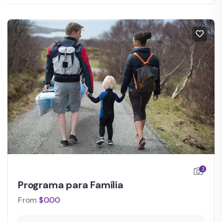
3
Programa para Família
From
$
0.00