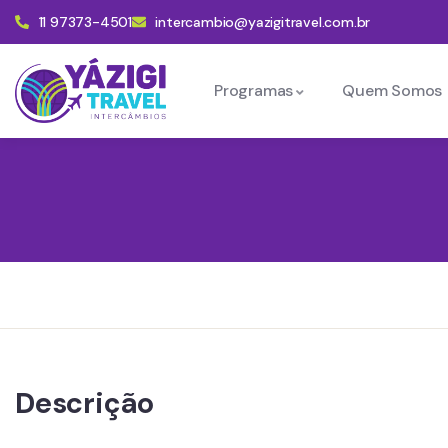
11 97373-4501
intercambio@yazigitravel.com.br
Programas
Quem Somos
Descrição